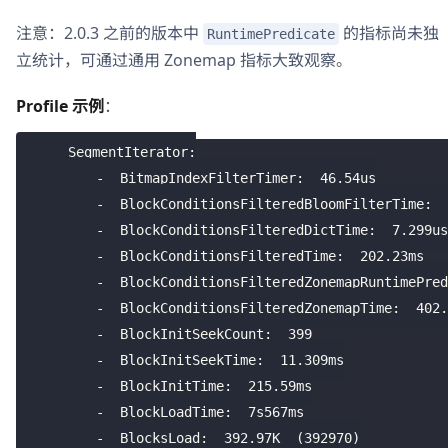
注意：2.0.3 之前的版本中
的指标尚未独
RuntimePredicate
立统计，可通过通用 Zonemap 指标大致观察。
Profile 示例
：
    SegmentIterator:
-
  BitmapIndexFilterTimer:  
46.54
us
-
  BlockConditionsFilteredBloomFilterTime:  
-
  BlockConditionsFilteredDictTime:  
7.299
us
-
  BlockConditionsFilteredTime:  
202.23
ms
-
  BlockConditionsFilteredZonemapRuntimePred
-
  BlockConditionsFilteredZonemapTime:  
402.
-
  BlockInitSeekCount:  
399
-
  BlockInitSeekTime:  
11.309
ms
-
  BlockInitTime:  
215.59
ms
-
  BlockLoadTime:  
7
s567ms
-
  BlocksLoad:  
392.97
K  
(
392970
)