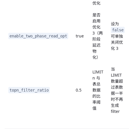
优化
是否
启用
设为
优化
false
3（两
true
可单独
enable_two_phase_read_opt
阶段
关闭优
延迟
化 3
物
化）
当
LIMIT
LIMIT
n 与
数量超
表总
过表数
0.5
数据
topn_filter_ratio
据一半
的比
时不再
率阈
生成
值
filter