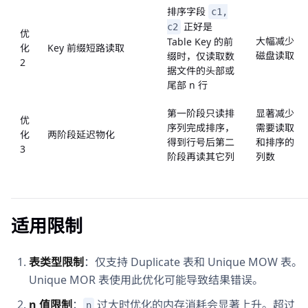
排序字段
c1,
正好是
c2
优
大幅减少
Table Key 的前
化
Key 前缀短路读取
磁盘读取
缀时，仅读取数
2
据文件的头部或
尾部 n 行
第一阶段只读排
显著减少
优
序列完成排序，
需要读取
化
两阶段延迟物化
得到行号后第二
和排序的
3
阶段再读其它列
列数
适用限制
表类型限制
：仅支持 Duplicate 表和 Unique MOW 表。
Unique MOR 表使用此优化可能导致结果错误。
n 值限制
：
过大时优化的内存消耗会显著上升。超过
n