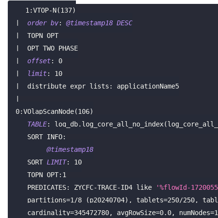
1
:VTOP
-
N
(
137
)
|
order
by
: 
@timestamp18
DESC
|
  TOPN OPT
|
  OPT TWO PHASE
|
offset
: 
0
|
limit
: 
10
|
  distribute expr lists: applicationName5
|
0
:VOlapScanNode
(
106
)
TABLE
: log_db
.
log_core_all_no_index
(
log_core_all_
     SORT INFO:
@timestamp18
     SORT 
LIMIT
: 
10
     TOPN OPT:
1
     PREDICATES: ZYCFC
-
TRACE
-
ID4 
like
'%flowId-1720055
     partitions
=
1
/
8
(
p20240704
)
,
 tablets
=
250
/
250
,
 tabl
     cardinality
=
345472780
,
 avgRowSize
=
0.0
,
 numNodes
=
1