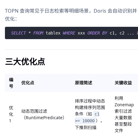
TOPN 查询常见于日志检索等明细场景，Doris 会自动识别并
优化：
SELECT
*
FROM
 tablex 
WHERE
 xxx 
ORDER
BY
 c1
,
 c2 
.
.
.
三大优化点
编
优化点
原理简述
关键收益
号
利用
排序过程中动态
Zonemap
构建排序列范围
优
动态范围过滤
索引过滤
条件（如
化
c1
（RuntimePredicate）
大量数据
1
），
>= 10000
甚至整段
下推到扫描
文件