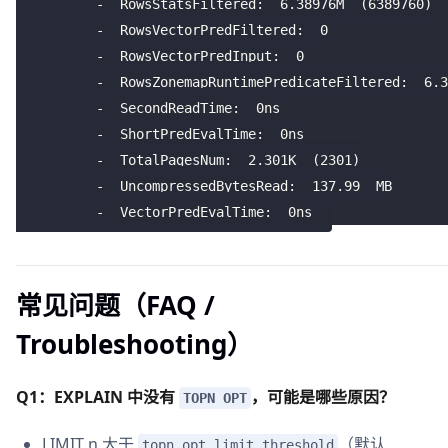
-
  RowsStatsFiltered:  
6.38976
M  
(
6389760
)
-
  RowsVectorPredFiltered:  
0
-
  RowsVectorPredInput:  
0
-
  RowsZonemapRuntimePredicateFiltered:  
6.3
-
  SecondReadTime:  
0
ns
-
  ShortPredEvalTime:  
0
ns
-
  TotalPagesNum:  
2.301
K  
(
2301
)
-
  UncompressedBytesRead:  
137.99
  MB
-
  VectorPredEvalTime:  
0
ns
常见问题（FAQ /
Troubleshooting）
Q1：EXPLAIN 中没有
，可能是哪些原因？
TOPN OPT
LIMIT n 大于
（默认
topn_opt_limit_threshold