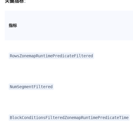
关键指标
：
指标
RowsZonemapRuntimePredicateFiltered
NumSegmentFiltered
BlockConditionsFilteredZonemapRuntimePredicateTime