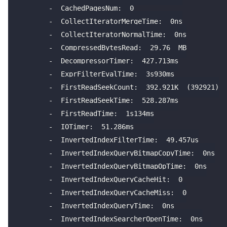
-
  CachedPagesNum:  
0
-
  CollectIteratorMergeTime:  
0
ns
-
  CollectIteratorNormalTime:  
0
ns
-
  CompressedBytesRead:  
29.76
  MB
-
  DecompressorTimer:  
427.713
ms
-
  ExprFilterEvalTime:  
3
s930ms
-
  FirstReadSeekCount:  
392.921
K  
(
392921
)
-
  FirstReadSeekTime:  
528.287
ms
-
  FirstReadTime:  
1
s134ms
-
  IOTimer:  
51.286
ms
-
  InvertedIndexFilterTime:  
49.457
us
-
  InvertedIndexQueryBitmapCopyTime:  
0
ns
-
  InvertedIndexQueryBitmapOpTime:  
0
ns
-
  InvertedIndexQueryCacheHit:  
0
-
  InvertedIndexQueryCacheMiss:  
0
-
  InvertedIndexQueryTime:  
0
ns
-
  InvertedIndexSearcherOpenTime:  
0
ns