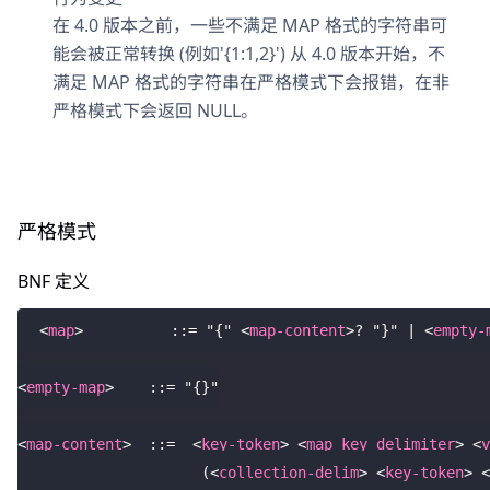
在 4.0 版本之前，一些不满足 MAP 格式的字符串可
能会被正常转换 (例如'{1:1,2}') 从 4.0 版本开始，不
满足 MAP 格式的字符串在严格模式下会报错，在非
严格模式下会返回 NULL。
严格模式
BNF 定义
<
map
>
          ::= "{" 
<
map-content
>
? "}" | 
<
empty-
<
empty-map
>
    ::= "{}"
<
map-content
>
  ::=  
<
key-token
>
<
map_key_delimiter
>
<
v
                     (
<
collection-delim
>
<
key-token
>
<