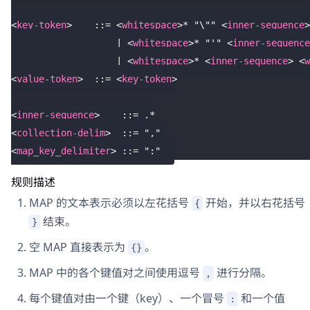
<
key-token
>
    ::= 
<
whitespace
>
* "\"" 
<
inner-sequence
>
                   | 
<
whitespace
>
* "'" 
<
inner-sequence
                   | 
<
whitespace
>
* 
<
inner-sequence
>
<
w
<
value-token
>
  ::= 
<
key-token
>
<
inner-sequence
>
    ::= .*
<
collection-delim
>
  ::= "," 
<
map_key_delimiter
>
 ::= ":"
规则描述
MAP 的文本表示必须以左花括号
开始，并以右花括号
{
结束。
}
空 MAP 直接表示为
。
{}
MAP 中的各个键值对之间使用逗号
进行分隔。
,
每个键值对由一个键（key）、一个冒号
和一个值
: