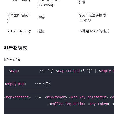
引号
{123:456}
'{ "123":"abc"
"abc" 无法转换成
报错
}'
int 类型
'{ 1:2 ,34, 5:6}'
报错
不满足 MAP 的格式
非严格模式
BNF 定义
<
map
>
          ::= "{" 
<
map-content
>
? "}" | 
<
empty-
<
empty-map
>
    ::= "{}"
<
map-content
>
  ::=  
<
key-token
>
<
map_key_delimiter
>
<
v
                     (
<
collection-delim
>
<
key-token
>
<