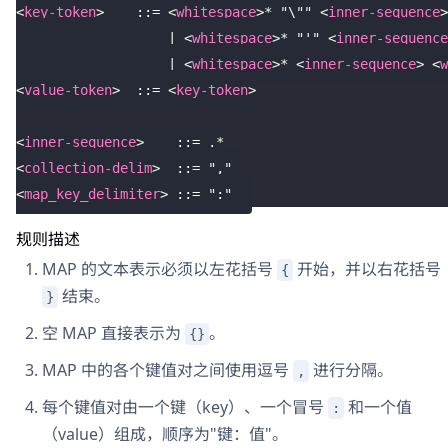
<
key-token
>
    ::= 
<
whitespace
>
* "\"" 
<
inner-sequence
>
                   | 
<
whitespace
>
* "'" 
<
inner-sequence
                   | 
<
whitespace
>
* 
<
inner-sequence
>
<
w
<
value-token
>
  ::= 
<
key-token
>
<
inner-sequence
>
    ::= .*
<
collection-delim
>
  ::= "," 
<
map_key_delimiter
>
 ::= ":"
规则描述
MAP 的文本表示必须以左花括号
开始，并以右花括号
{
结束。
}
空 MAP 直接表示为
。
{}
MAP 中的各个键值对之间使用逗号
进行分隔。
,
每个键值对由一个键（key）、一个冒号
和一个值
:
（value）组成，顺序为"键：值"。