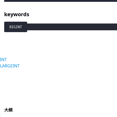
keywords
BIGINT
INT
LARGEINT
大纲