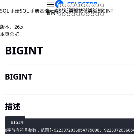
跳到主要内容
SQL 手册
SQL 手册
基础元素
SQL 类型
数值类型
BIGINT
文档
官网
版本：26.x
本页总览
BIGINT
BIGINT
描述
BIGINT
8字节有符号整数，范围[-9223372036854775808, 9223372036854