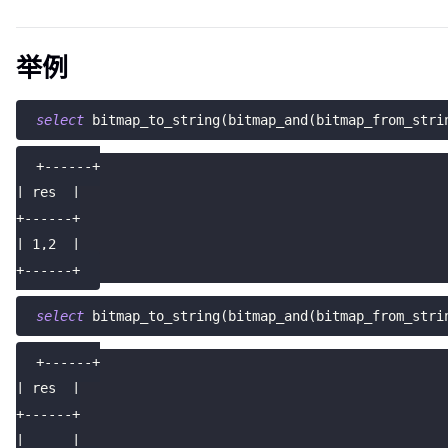
举例
select
 bitmap_to_string
(
bitmap_and
(
bitmap_from_stri
+------+
| res  |
+------+
| 1,2  |
+------+
select
 bitmap_to_string
(
bitmap_and
(
bitmap_from_stri
+------+
| res  |
+------+
|      |