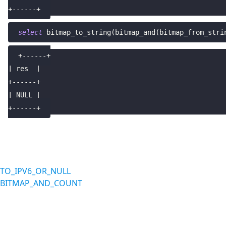
+------+
select
 bitmap_to_string
(
bitmap_and
(
bitmap_from_stri
+------+
| res  |
+------+
| NULL |
+------+
TO_IPV6_OR_NULL
BITMAP_AND_COUNT