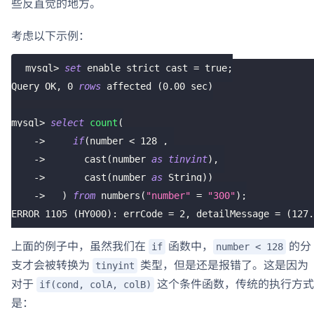
些反直觉的地方。
考虑以下示例：
mysql
>
set
 enable_strict_cast 
=
true
;
Query OK
,
0
rows
 affected 
(
0.00
 sec
)
mysql
>
select
count
(
-
>
if
(
number 
<
128
,
-
>
       cast
(
number 
as
tinyint
)
,
-
>
       cast
(
number 
as
 String
)
)
-
>
)
from
 numbers
(
"number"
=
"300"
)
;
ERROR 
1105
(
HY000
)
: errCode 
=
2
,
 detailMessage 
=
(
127.
上面的例子中，虽然我们在
函数中，
的分
if
number < 128
支才会被转换为
类型，但是还是报错了。这是因为
tinyint
对于
这个条件函数，传统的执行方式
if(cond, colA, colB)
是：