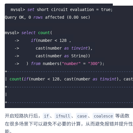
mysql
>
set
 short_circuit_evaluation 
=
true
;
Query OK
,
0
rows
 affected 
(
0.00
 sec
)
mysql
>
select
count
(
-
>
if
(
number 
<
128
,
-
>
       cast
(
number 
as
tinyint
)
,
-
>
       cast
(
number 
as
 String
)
)
-
>
)
from
 numbers
(
"number"
=
"300"
)
;
+
-----------------------------------------------------
|
count
(
if
(
number 
<
128
,
 cast
(
number 
as
tinyint
)
,
 cast
+
-----------------------------------------------------
|
+
-----------------------------------------------------
开启短路执行后，
、
、
、
等函数
if
ifnull
case
coalesce
在很多场景下可以避免不必要的计算，从而避免报错并提升性
能。