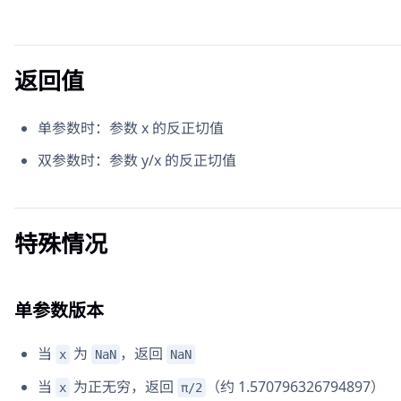
返回值
单参数时：参数 x 的反正切值
双参数时：参数 y/x 的反正切值
特殊情况
单参数版本
当
为
，返回
x
NaN
NaN
当
为正无穷，返回
（约 1.570796326794897）
x
π/2