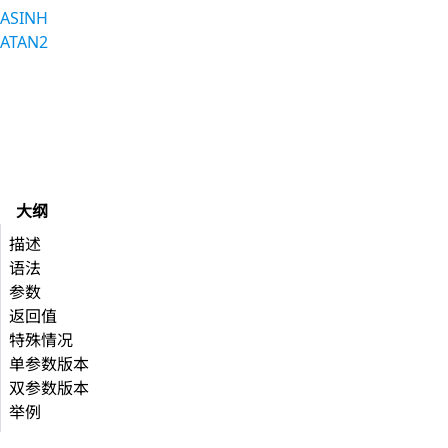
ASINH
ATAN2
大纲
描述
语法
参数
返回值
特殊情况
单参数版本
双参数版本
举例