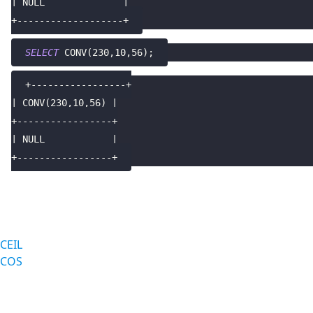
| NULL              |
+-------------------+
SELECT
 CONV
(
230
,
10
,
56
)
;
+-----------------+
| CONV(230,10,56) |
+-----------------+
| NULL            |
+-----------------+
CEIL
COS