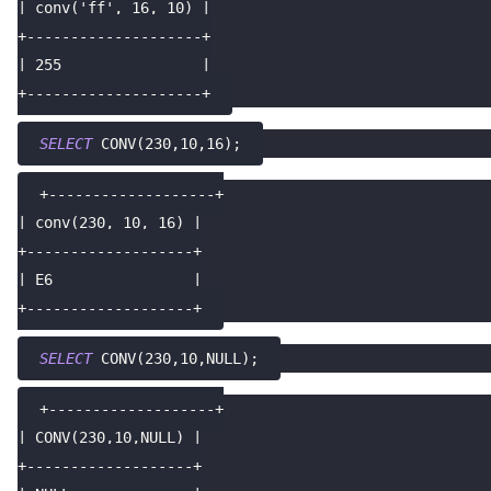
| conv('ff', 16, 10) |
+--------------------+
| 255                |
+--------------------+
SELECT
 CONV
(
230
,
10
,
16
)
;
+-------------------+
| conv(230, 10, 16) |
+-------------------+
| E6                |
+-------------------+
SELECT
 CONV
(
230
,
10
,
NULL
)
;
+-------------------+
| CONV(230,10,NULL) |
+-------------------+