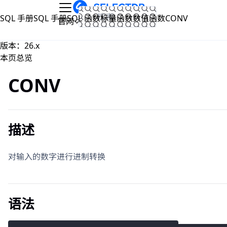
跳到主要内容
SQL 手册
SQL 手册
SQL 函数
标量函数
数值函数
CONV
文档
官网
版本：26.x
本页总览
CONV
描述
对输入的数字进行进制转换
语法