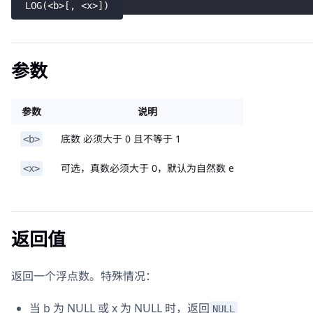
LOG
(
<
b
>
[
,
<
x
>
]
)
参数
参数
说明
底数 必须大于 0 且不等于 1
<b>
可选，真数必须大于 0，默认为自然数 e
<x>
返回值
返回一个浮点数。特殊情况：
当 b 为 NULL 或 x 为 NULL 时，返回
NULL