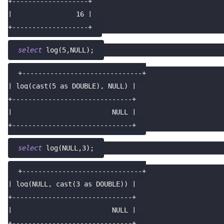
+-------------------+
|                16 |
+-------------------+
select
 log
(
5
,
NULL
)
;
+------------------------------+
| log(cast(5 as DOUBLE), NULL) |
+------------------------------+
|                         NULL |
+------------------------------+
select
 log
(
NULL
,
3
)
;
+------------------------------+
| log(NULL, cast(3 as DOUBLE)) |
+------------------------------+
|                         NULL |
+------------------------------+