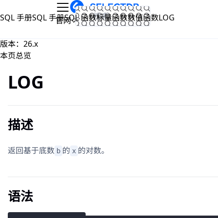
跳到主要内容
SQL 手册
SQL 手册
SQL 函数
标量函数
数值函数
LOG
文档
官网
版本：26.x
本页总览
LOG
描述
返回基于底数
的
的对数。
b
x
语法