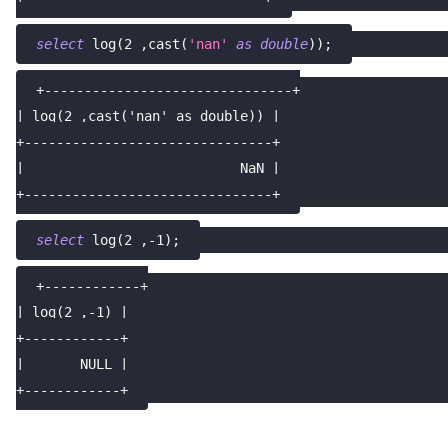
select
 log
(
2
,
cast
(
'nan'
as
double
)
)
;
+-------------------------------+
| log(2 ,cast('nan' as double)) |
+-------------------------------+
|                           NaN |
+-------------------------------+
select
 log
(
2
,
-
1
)
;
+------------+
| log(2 ,-1) |
+------------+
|       NULL |
+------------+