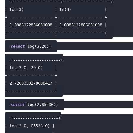
+--------------------+--------------------+
| log(3)             | ln(3)              |
+--------------------+--------------------+
| 1.0986122886681098 | 1.0986122886681098 |
+--------------------+--------------------+
select
 log
(
3
,
20
)
;
+--------------------+
| log(3.0, 20.0)     |
+--------------------+
| 2.7268330278608417 |
+--------------------+
select
 log
(
2
,
65536
)
;
+-------------------+
| log(2.0, 65536.0) |