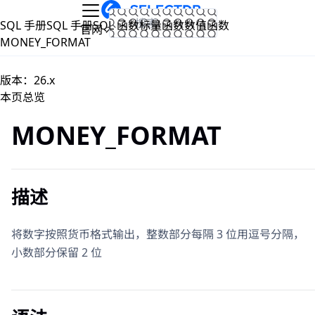
跳到主要内容
SQL 手册
SQL 手册
SQL 函数
标量函数
数值函数
文档
官网
MONEY_FORMAT
版本：26.x
本页总览
MONEY_FORMAT
描述
将数字按照货币格式输出，整数部分每隔 3 位用逗号分隔，
小数部分保留 2 位