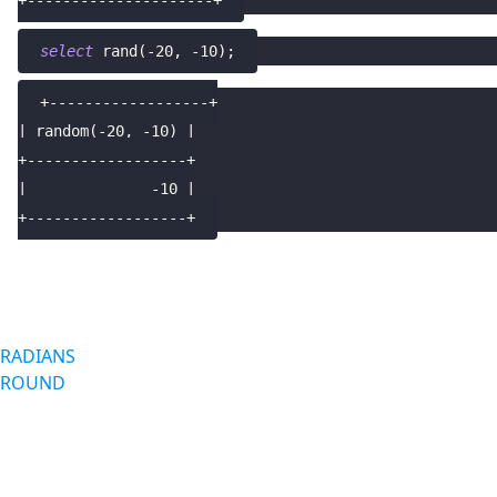
+---------------------+
select
 rand
(
-
20
,
-
10
)
;
+------------------+
| random(-20, -10) |
+------------------+
|              -10 |
+------------------+
RADIANS
ROUND