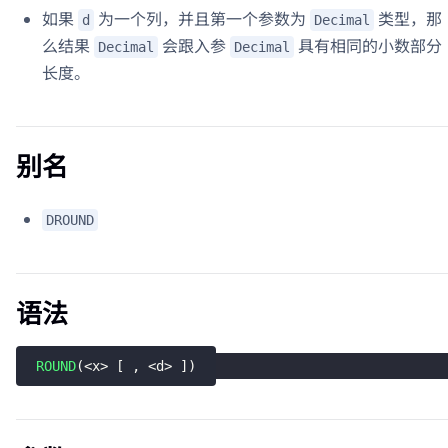
如果
为一个列，并且第一个参数为
类型，那
d
Decimal
么结果
会跟入参
具有相同的小数部分
Decimal
Decimal
长度。
别名
DROUND
语法
ROUND
(
<
x
>
[
,
<
d
>
]
)