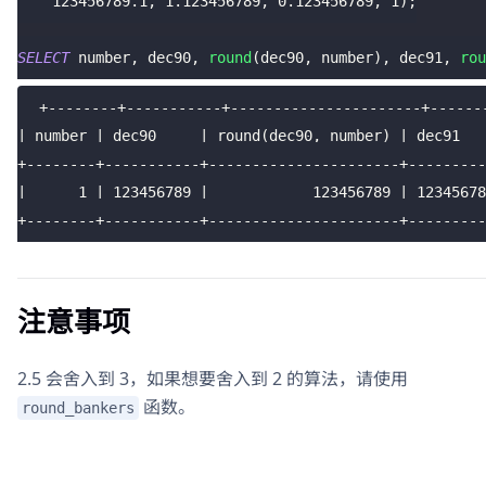
123456789.1
,
1.123456789
,
0.123456789
,
1
)
;
SELECT
 number
,
 dec90
,
round
(
dec90
,
 number
)
,
 dec91
,
rou
+--------+-----------+----------------------+------
| number | dec90     | round(dec90, number) | dec91   
+--------+-----------+----------------------+---------
|      1 | 123456789 |            123456789 | 12345678
+--------+-----------+----------------------+---------
注意事项
2.5 会舍入到 3，如果想要舍入到 2 的算法，请使用
函数。
round_bankers