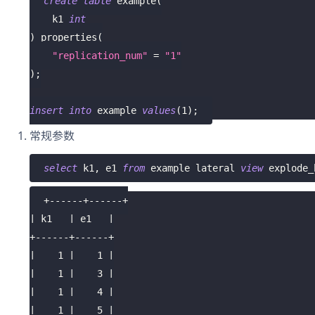
create
table
 example
(
    k1 
int
)
 properties
(
"replication_num"
=
"1"
)
;
insert
into
 example 
values
(
1
)
;
常规参数
select
 k1
,
 e1 
from
 example lateral 
view
 explode_
+------+------+
| k1   | e1   |
+------+------+
|    1 |    1 |
|    1 |    3 |
|    1 |    4 |
|    1 |    5 |