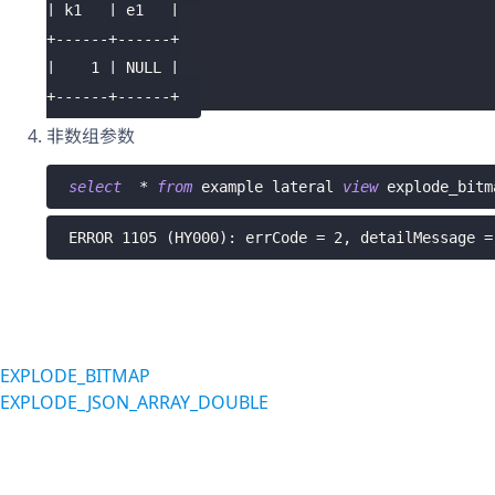
| k1   | e1   |
+------+------+
|    1 | NULL |
+------+------+
非数组参数
select
*
from
 example lateral 
view
 explode_bitm
ERROR 1105 (HY000): errCode = 2, detailMessage =
EXPLODE_BITMAP
EXPLODE_JSON_ARRAY_DOUBLE