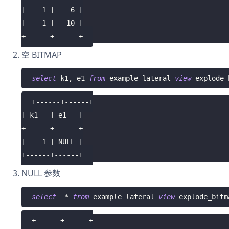
|    1 |    6 |
|    1 |   10 |
+------+------+
空 BITMAP
select
 k1
,
 e1 
from
 example lateral 
view
 explode_
+------+------+
| k1   | e1   |
+------+------+
|    1 | NULL |
+------+------+
NULL 参数
select
*
from
 example lateral 
view
 explode_bitm
+------+------+