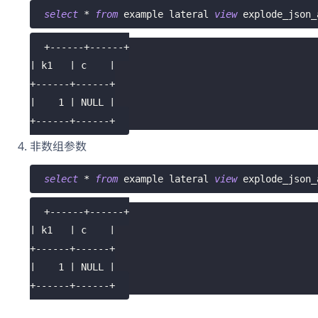
select
*
from
 example lateral 
view
 explode_json_
+------+------+
| k1   | c    |
+------+------+
|    1 | NULL |
+------+------+
非数组参数
select
*
from
 example lateral 
view
 explode_json_
+------+------+
| k1   | c    |
+------+------+
|    1 | NULL |
+------+------+