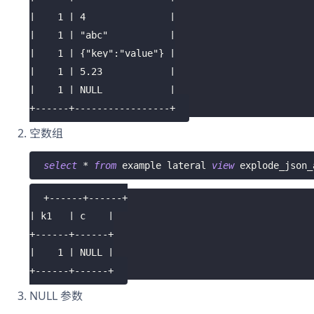
|    1 | 4               |
|    1 | "abc"           |
|    1 | {"key":"value"} |
|    1 | 5.23            |
|    1 | NULL            |
+------+-----------------+
空数组
select
*
from
 example lateral 
view
 explode_json_
+------+------+
| k1   | c    |
+------+------+
|    1 | NULL |
+------+------+
NULL 参数