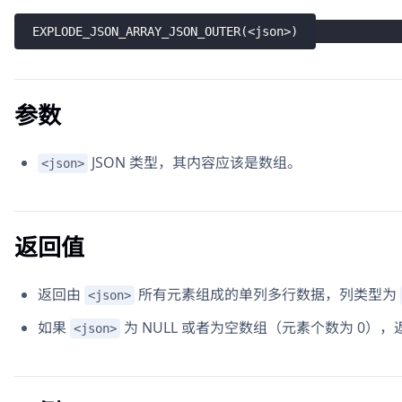
EXPLODE_JSON_ARRAY_JSON_OUTER
(
<
json
>
)
参数
JSON 类型，其内容应该是数组。
<json>
返回值
返回由
所有元素组成的单列多行数据，列类型为
<json>
如果
为 NULL 或者为空数组（元素个数为 0），返回
<json>