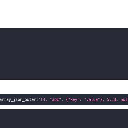
array_json_outer
(
'[4, "abc", {"key": "value"}, 5.23, nul