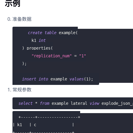
示例
准备数据
create
table
 example
(
        k1 
int
)
 properties
(
"replication_num"
=
"1"
)
;
insert
into
 example 
values
(
1
)
;
常规参数
select
*
from
 example lateral 
view
 explode_json_
+------+-----------------+
| k1   | c               |
+------+-----------------+