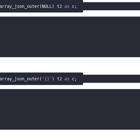
array_json_outer
(
NULL
)
 t2 
as
 c
;
array_json_outer
(
'{}'
)
 t2 
as
 c
;