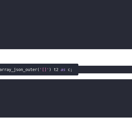
array_json_outer
(
'[]'
)
 t2 
as
 c
;