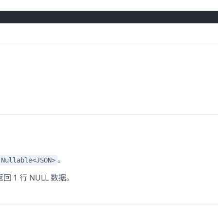
。
Nullable<JSON>
 1 行 NULL 数据。