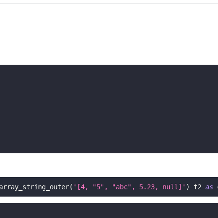
array_string_outer
(
'[4, "5", "abc", 5.23, null]'
)
 t2 
as
 