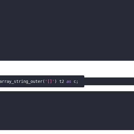
array_string_outer
(
'[]'
)
 t2 
as
 c
;