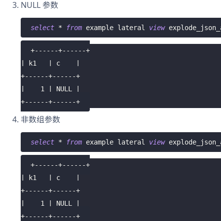
NULL 参数
select
*
from
 example lateral 
view
 explode_json_
+------+------+
| k1   | c    |
+------+------+
|    1 | NULL |
+------+------+
非数组参数
select
*
from
 example lateral 
view
 explode_json_
+------+------+
| k1   | c    |
+------+------+
|    1 | NULL |
+------+------+