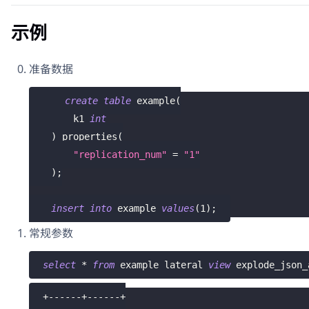
示例
准备数据
create
table
 example
(
        k1 
int
)
 properties
(
"replication_num"
=
"1"
)
;
insert
into
 example 
values
(
1
)
;
常规参数
select
*
from
 example lateral 
view
 explode_json_
+------+------+