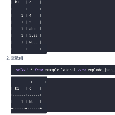
| k1   | c    |
+------+------+
|    1 | 4    |
|    1 | 5    |
|    1 | abc  |
|    1 | 5.23 |
|    1 | NULL |
+------+------+
空数组
select
*
from
 example lateral 
view
 explode_json_
+------+------+
| k1   | c    |
+------+------+
|    1 | NULL |
+------+------+