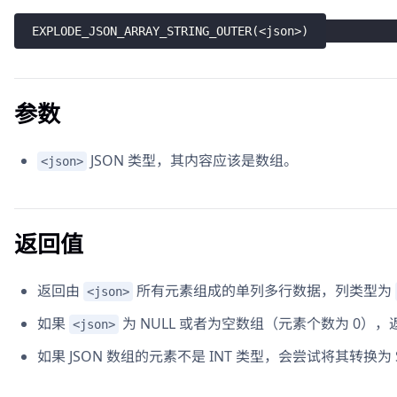
EXPLODE_JSON_ARRAY_STRING_OUTER
(
<
json
>
)
参数
JSON 类型，其内容应该是数组。
<json>
返回值
返回由
所有元素组成的单列多行数据，列类型为
<json>
如果
为 NULL 或者为空数组（元素个数为 0），返回
<json>
如果 JSON 数组的元素不是 INT 类型，会尝试将其转换为