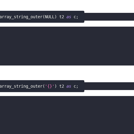
array_string_outer
(
NULL
)
 t2 
as
 c
;
array_string_outer
(
'{}'
)
 t2 
as
 c
;