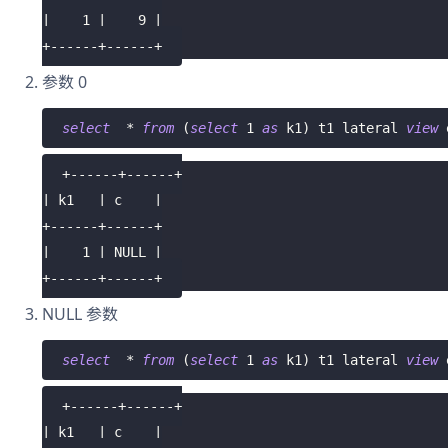
|    1 |    9 |
+------+------+
参数 0
select
*
from
(
select
1
as
 k1
)
 t1 lateral 
view
 
+------+------+
| k1   | c    |
+------+------+
|    1 | NULL |
+------+------+
NULL 参数
select
*
from
(
select
1
as
 k1
)
 t1 lateral 
view
 
+------+------+
| k1   | c    |