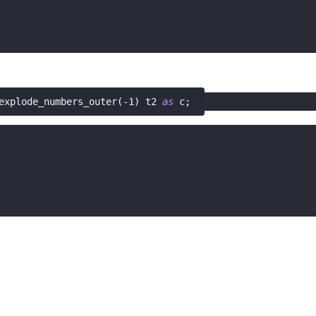
explode_numbers_outer
(
-
1
)
 t2 
as
 c
;