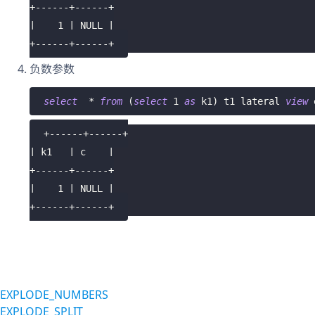
+------+------+
|    1 | NULL |
+------+------+
负数参数
select
*
from
(
select
1
as
 k1
)
 t1 lateral 
view
 
+------+------+
| k1   | c    |
+------+------+
|    1 | NULL |
+------+------+
EXPLODE_NUMBERS
EXPLODE_SPLIT