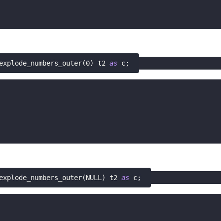
explode_numbers_outer
(
0
)
 t2 
as
 c
;
explode_numbers_outer
(
NULL
)
 t2 
as
 c
;