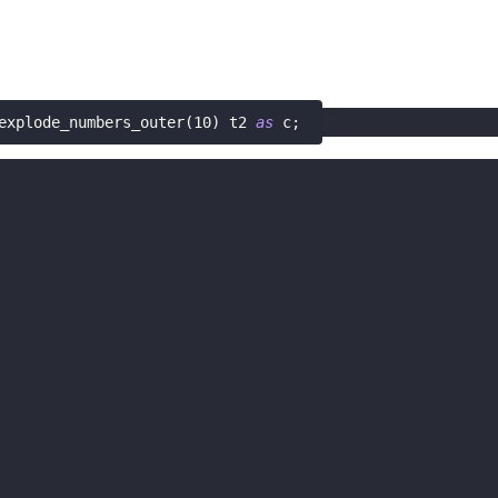
explode_numbers_outer
(
10
)
 t2 
as
 c
;