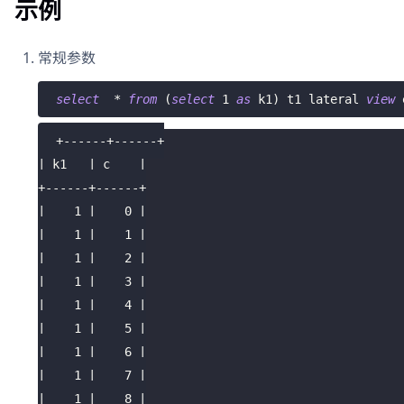
示例
常规参数
select
*
from
(
select
1
as
 k1
)
 t1 lateral 
view
 
+------+------+
| k1   | c    |
+------+------+
|    1 |    0 |
|    1 |    1 |
|    1 |    2 |
|    1 |    3 |
|    1 |    4 |
|    1 |    5 |
|    1 |    6 |
|    1 |    7 |
|    1 |    8 |