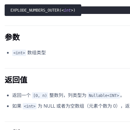
EXPLODE_NUMBERS_OUTER
(
<
int
>
)
参数
数组类型
<int>
返回值
返回一个
整数列，列类型为
。
[0, n)
Nullable<INT>
如果
为 NULL 或者为空数组（元素个数为 0），返回 
<int>