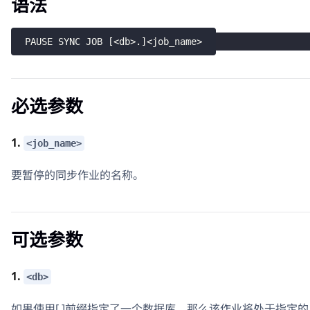
语法
PAUSE SYNC JOB 
[
<
db
>
.
]
<
job_name
>
必选参数
1.
<job_name>
要暂停的同步作业的名称。
可选参数
1.
<db>
如果使用[
.]前缀指定了一个数据库，那么该作业将处于指定的