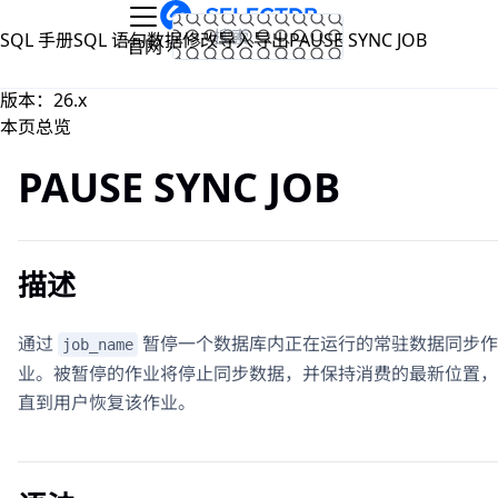
跳到主要内容
SQL 手册
SQL 语句
数据修改
导入导出
PAUSE SYNC JOB
文档
官网
版本：26.x
本页总览
PAUSE SYNC JOB
描述
通过
暂停一个数据库内正在运行的常驻数据同步作
job_name
业。被暂停的作业将停止同步数据，并保持消费的最新位置，
直到用户恢复该作业。