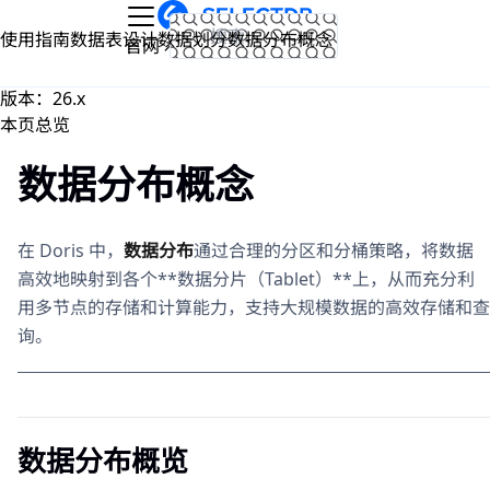
跳到主要内容
使用指南
数据表设计
数据划分
数据分布概念
文档
官网
版本：26.x
本页总览
数据分布概念
在 Doris 中，
数据分布
通过合理的分区和分桶策略，将数据
高效地映射到各个**数据分片（Tablet）**上，从而充分利
用多节点的存储和计算能力，支持大规模数据的高效存储和查
询。
数据分布概览