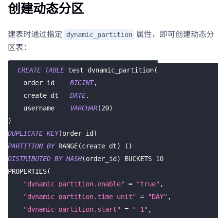
创建动态分区
建表时通过指定
属性，即可创建动态分
dynamic_partition
区表：
CREATE
TABLE
 test_dynamic_partition
(
    order_id    
BIGINT
,
    create_dt   
DATE
,
    username    
VARCHAR
(
20
)
)
DUPLICATE
KEY
(
order_id
)
PARTITION
BY
 RANGE
(
create_dt
)
(
)
DISTRIBUTED
BY
HASH
(
order_id
)
 BUCKETS 
10
PROPERTIES
(
"dynamic_partition.enable"
=
"true"
,
"dynamic_partition.time_unit"
=
"DAY"
,
"dynamic_partition.start"
=
"-1"
,