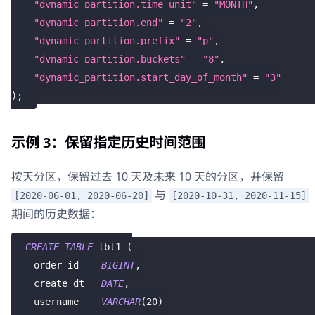
"dynamic_partition.time_unit"
=
"MONTH"
,
"dynamic_partition.end"
=
"2"
,
"dynamic_partition.prefix"
=
"p"
,
"dynamic_partition.buckets"
=
"8"
,
"dynamic_partition.start_day_of_month"
=
"3"
)
;
示例 3：保留指定历史时间范围
按天分区，保留过去 10 天及未来 10 天的分区，并保留
与
[2020-06-01, 2020-06-20]
[2020-10-31, 2020-11-15]
期间的历史数据：
CREATE
TABLE
 tbl1 
(
    order_id    
BIGINT
,
    create_dt   
DATE
,
    username    
VARCHAR
(
20
)