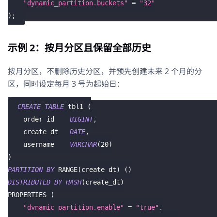
"dynamic_partition.buckets"
=
"32"
)
;
示例 2：按月分区且保留全部历史
按月分区，不删除历史分区，并预先创建未来 2 个月的分
区，同时设定每月 3 号为起始日：
CREATE
TABLE
 tbl1 
(
    order_id    
BIGINT
,
    create_dt   
DATE
,
    username    
VARCHAR
(
20
)
)
PARTITION
BY
 RANGE
(
create_dt
)
(
)
DISTRIBUTED
BY
HASH
(
create_dt
)
PROPERTIES 
(
"dynamic_partition.enable"
=
"true"
,