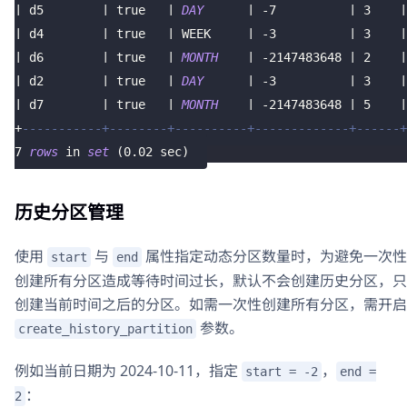
|
 d5        
|
true
|
DAY
|
-
7
|
3
|
|
 d4        
|
true
|
 WEEK     
|
-
3
|
3
|
|
 d6        
|
true
|
MONTH
|
-
2147483648
|
2
|
|
 d2        
|
true
|
DAY
|
-
3
|
3
|
|
 d7        
|
true
|
MONTH
|
-
2147483648
|
5
|
+
-----------+--------+----------+-------------+------+
7
rows
in
set
(
0.02
 sec
)
历史分区管理
使用
与
属性指定动态分区数量时，为避免一次性
start
end
创建所有分区造成等待时间过长，默认不会创建历史分区，只
创建当前时间之后的分区。如需一次性创建所有分区，需开启
参数。
create_history_partition
例如当前日期为 2024-10-11，指定
，
start = -2
end =
：
2