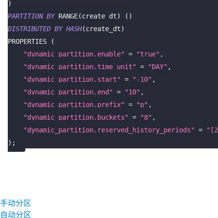
)
PARTITION
BY
 RANGE
(
create_dt
)
(
)
DISTRIBUTED
BY
HASH
(
create_dt
)
PROPERTIES 
(
"dynamic_partition.enable"
=
"true"
,
"dynamic_partition.time_unit"
=
"DAY"
,
"dynamic_partition.start"
=
"-10"
,
"dynamic_partition.end"
=
"10"
,
"dynamic_partition.prefix"
=
"p"
,
"dynamic_partition.buckets"
=
"8"
,
"dynamic_partition.reserved_history_periods"
=
"[2
)
;
手动分区
自动分区