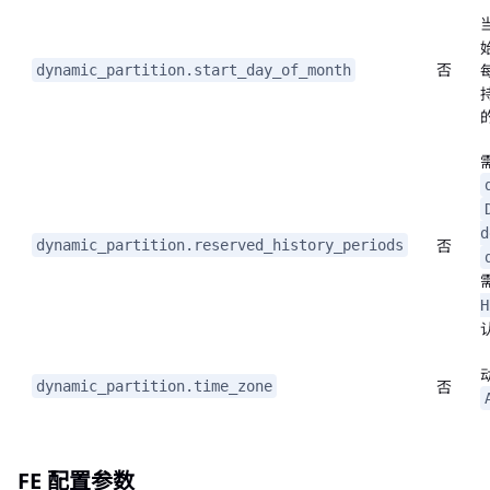
否
dynamic_partition.start_day_of_month
d
否
dynamic_partition.reserved_history_periods
H
否
dynamic_partition.time_zone
FE 配置参数