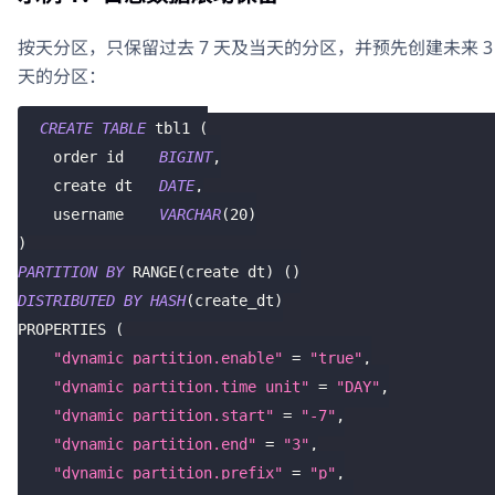
按天分区，只保留过去 7 天及当天的分区，并预先创建未来 3
天的分区：
CREATE
TABLE
 tbl1 
(
    order_id    
BIGINT
,
    create_dt   
DATE
,
    username    
VARCHAR
(
20
)
)
PARTITION
BY
 RANGE
(
create_dt
)
(
)
DISTRIBUTED
BY
HASH
(
create_dt
)
PROPERTIES 
(
"dynamic_partition.enable"
=
"true"
,
"dynamic_partition.time_unit"
=
"DAY"
,
"dynamic_partition.start"
=
"-7"
,
"dynamic_partition.end"
=
"3"
,
"dynamic_partition.prefix"
=
"p"
,