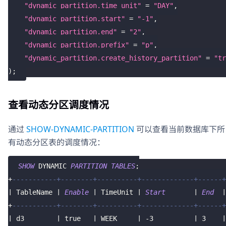
"dynamic_partition.time_unit"
=
"DAY"
,
"dynamic_partition.start"
=
"-1"
,
"dynamic_partition.end"
=
"2"
,
"dynamic_partition.prefix"
=
"p"
,
"dynamic_partition.create_history_partition"
=
"tr
)
;
查看动态分区调度情况
通过
SHOW-DYNAMIC-PARTITION
可以查看当前数据库下所
有动态分区表的调度情况：
SHOW
 DYNAMIC 
PARTITION
TABLES
;
+
-----------+--------+----------+-------------+------+
|
 TableName 
|
Enable
|
 TimeUnit 
|
Start
|
End
|
+
-----------+--------+----------+-------------+------+
|
 d3        
|
true
|
 WEEK     
|
-
3
|
3
|