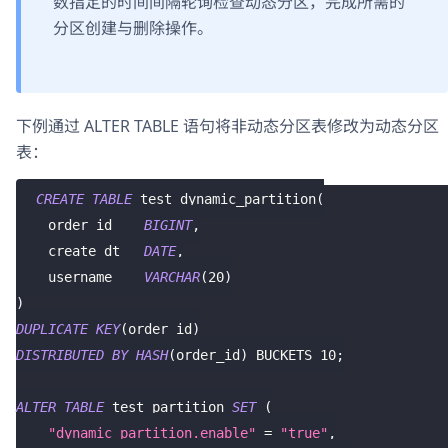
数指定的时间间隔轮询检查动态分区，完成所需的
分区创建与删除操作。
下例通过 ALTER TABLE 语句将非动态分区表修改为动态分区
表：
CREATE
TABLE
 test_dynamic_partition
(
    order_id    
BIGINT
,
    create_dt   
DATE
,
    username    
VARCHAR
(
20
)
)
DUPLICATE
KEY
(
order_id
)
DISTRIBUTED
BY
HASH
(
order_id
)
 BUCKETS 
10
;
ALTER
TABLE
 test_partition 
SET
(
"dynamic_partition.enable"
=
"true"
,